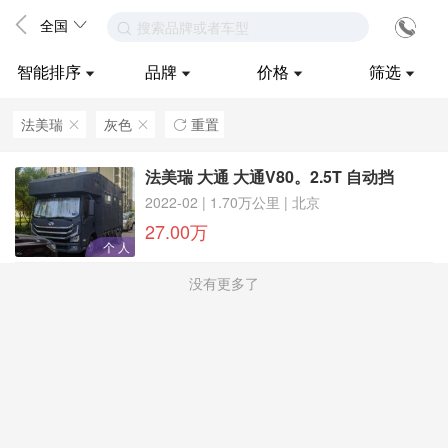
全国
搜索品牌或者车型
智能排序
品牌
价格
筛选
法美瑞
灰色
重置
ဆ
ဆ

法美瑞 大通 大通V80。2.5T 自动挡
2022-02 | 1.70万公里 | 北京
27.00万
个 人
没有更多了