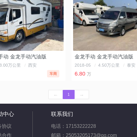
手动 金龙手动汽油版
金龙手动 金龙手动汽油版
8.00万公里
/
西安
2018-05
/
4.50万公里
/
泰安
6.80
车商
万
←
→
1
助中心
联系我们
务协议
电话：17153222228
站合作
邮箱：25053205173@qq.com