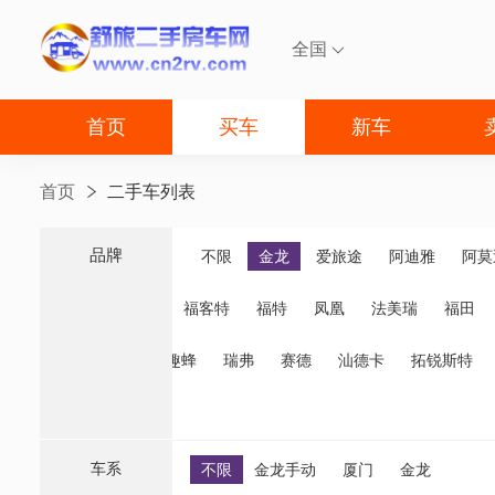
全国

首页
买车
新车
首页
二手车列表
品牌
品牌
不限
金龙
爱旅途
阿迪雅
阿莫
福客特
福特
凤凰
法美瑞
福田
诺优
齐星
趣蜂
瑞弗
赛德
汕德卡
拓锐斯特
车系
不限
金龙手动
厦门
金龙