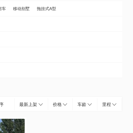
房车
移动别墅
拖挂式A型
序
最新上架
价格
车龄
里程