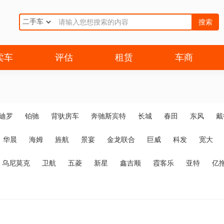
搜索
卖车
评估
租赁
车商
迪罗
铂驰
背驮房车
奔驰斯宾特
长城
春田
东风
戴
华晨
海姆
旌航
景宴
金龙联合
巨威
科发
宽大
乌尼莫克
卫航
五菱
新星
鑫吉顺
霞客乐
亚特
亿