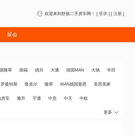
欢迎来到舒旅二手房车网！ [
登录
] [
注册
]
展会
德隆翠
德福
德兴
大通
德国MAN
大驰
丰田
罗曼特斯
鲁道尔
隆翠
MAN德国曼恩
美景美家
拖房车
雅升
宇通
中意
中天
中欧
更多