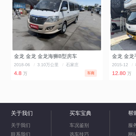
金龙 金龙 金龙海狮B型房车
金龙 金龙
2018-06
/
3.10万公里
/
石家庄
2015-12
/
4.8
12.80
万
车商
万
关于我们
买车宝典
帮
关于我们
车况鉴别
服
联系我们
选车技巧
网