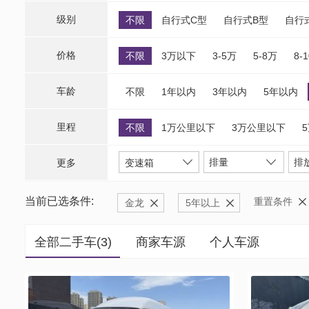
级别
不限
自行式C型
自行式B型
自行
价格
不限
3万以下
3-5万
5-8万
8-
车龄
不限
1年以内
3年以内
5年以内
里程
不限
1万公里以下
3万公里以下
排量
排
更多
变速箱
当前已选条件:
重置条件
金龙
5年以上
全部二手车(
3
)
商家车源
个人车源