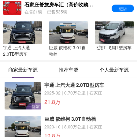
石家庄舒旅房车汇（高价收购二手房车）
进店
在售21辆
已售535辆
宇通 上汽大通
巨威 依维柯 3.0T自
飞翔T 飞翔T型房车
2.0TB型房车
动档
商家最新车源
推荐车源
个人最新车源
宇通 上汽大通 2.0TB型房车
2025-02 | 0.70万公里 | 石家庄
21.8万
商 家
巨威 依维柯 3.0T自动档
2020-10 | 8.00万公里 | 石家庄
19.8万