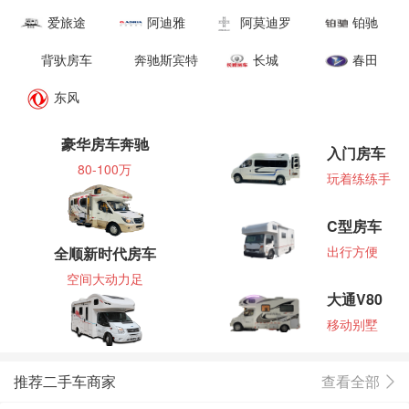
爱旅途
阿迪雅
阿莫迪罗
铂驰
背驮房车
奔驰斯宾特
长城
春田
东风
豪华房车奔驰
入门房车
80-100万
玩着练练手
C型房车
出行方便
全顺新时代房车
空间大动力足
大通V80
移动别墅
推荐二手车商家
查看全部