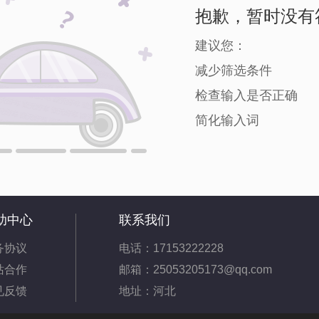
抱歉，暂时没有
建议您：
减少筛选条件
检查输入是否正确
简化输入词
助中心
联系我们
务协议
电话：17153222228
站合作
邮箱：25053205173@qq.com
见反馈
地址：河北