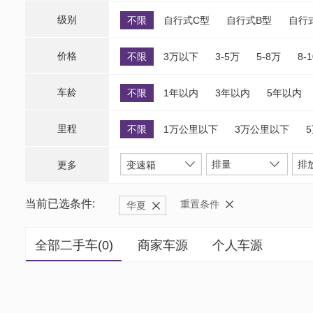
级别
不限
自行式C型
自行式B型
自行
价格
不限
3万以下
3-5万
5-8万
8-
车龄
不限
1年以内
3年以内
5年以内
里程
不限
1万公里以下
3万公里以下
排量
排
更多
变速箱
当前已选条件:
重置条件
华夏
全部二手车(
0
)
商家车源
个人车源