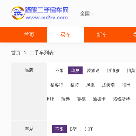
全国

首页
买车
新车
首页
二手车列表
品牌
品牌
不限
华夏
爱旅途
阿迪雅
阿莫
福客特
福特
凤凰
法美瑞
福田
诺优
齐星
趣蜂
瑞弗
赛德
汕德卡
拓锐斯特
车系
不限
B型
3.0T