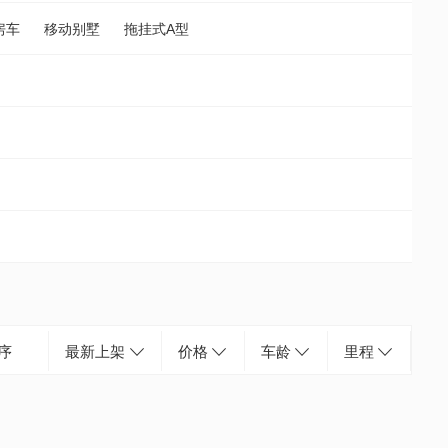
房车
移动别墅
拖挂式A型
序
最新上架
价格
车龄
里程