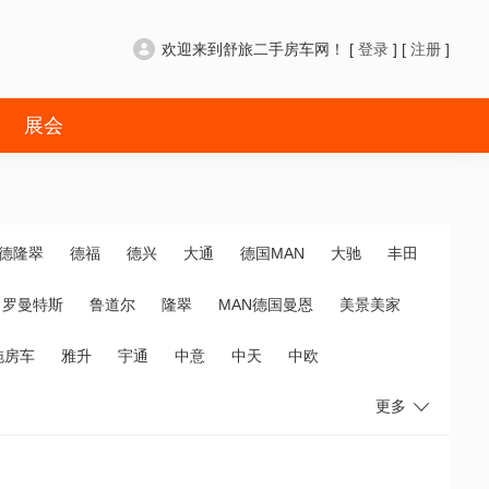
欢迎来到舒旅二手房车网！ [
登录
] [
注册
]
展会
德隆翠
德福
德兴
大通
德国MAN
大驰
丰田
罗曼特斯
鲁道尔
隆翠
MAN德国曼恩
美景美家
拖房车
雅升
宇通
中意
中天
中欧
更多