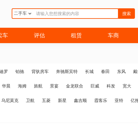
搜索
卖车
评估
租赁
车商
迪罗
铂驰
背驮房车
奔驰斯宾特
长城
春田
东风
戴
华晨
海姆
旌航
景宴
金龙联合
巨威
科发
宽大
乌尼莫克
卫航
五菱
新星
鑫吉顺
霞客乐
亚特
亿