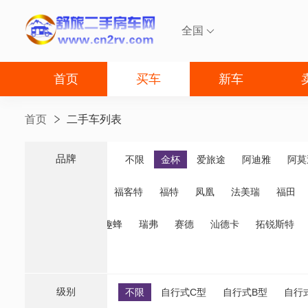
全国

首页
买车
新车
首页
二手车列表
品牌
品牌
不限
金杯
爱旅途
阿迪雅
阿莫
福客特
福特
凤凰
法美瑞
福田
诺优
齐星
趣蜂
瑞弗
赛德
汕德卡
拓锐斯特
级别
不限
自行式C型
自行式B型
自行