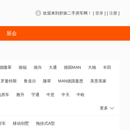
欢迎来到舒旅二手房车网！ [
登录
] [
注册
]
展会
德隆翠
德福
德兴
大通
德国MAN
大驰
丰田
罗曼特斯
鲁道尔
隆翠
MAN德国曼恩
美景美家
拖房车
雅升
宇通
中意
中天
中欧
更多
房车
移动别墅
拖挂式A型