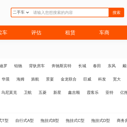
搜索
卖车
评估
租赁
车商
迪罗
铂驰
背驮房车
奔驰斯宾特
长城
春田
东风
戴
华晨
海姆
旌航
景宴
金龙联合
巨威
科发
宽大
乌尼莫克
卫航
五菱
新星
鑫吉顺
霞客乐
亚特
亿
式T型
自行式A型
拖挂式B型
拖挂式C型
拖挂式D型
商务