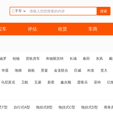
搜索
卖车
评估
租赁
车商
迪罗
铂驰
背驮房车
奔驰斯宾特
长城
春田
东风
戴
华晨
海姆
旌航
景宴
金龙联合
巨威
科发
宽大
乌尼莫克
卫航
五菱
新星
鑫吉顺
霞客乐
亚特
亿
式T型
自行式A型
拖挂式B型
拖挂式C型
拖挂式D型
商务