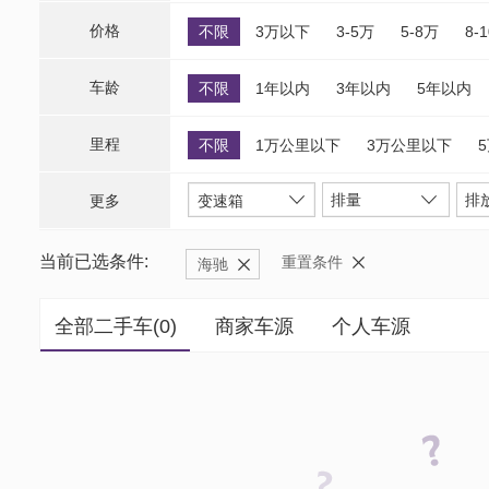
价格
不限
3万以下
3-5万
5-8万
8-
车龄
不限
1年以内
3年以内
5年以内
里程
不限
1万公里以下
3万公里以下
排量
排
更多
变速箱
当前已选条件:
重置条件
海驰
全部二手车(
0
)
商家车源
个人车源