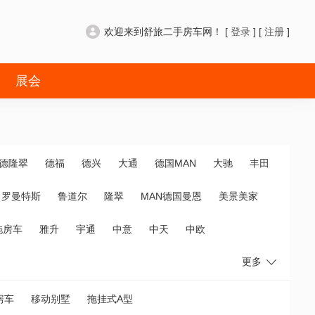
欢迎来到舒旅二手房车网！ [
登录
] [
注册
]
展会
德隆翠
德福
德兴
大通
德国MAN
大驰
丰田
罗曼特斯
鲁道尔
隆翠
MAN德国曼恩
美景美家
拖房车
雅升
宇通
中意
中天
中欧
更多
房车
移动别墅
拖挂式A型