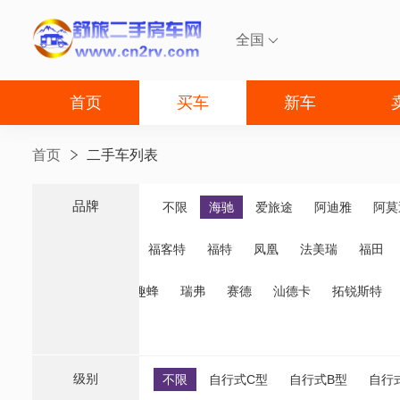
全国

首页
买车
新车
首页
二手车列表
品牌
品牌
不限
海驰
爱旅途
阿迪雅
阿莫
福客特
福特
凤凰
法美瑞
福田
诺优
齐星
趣蜂
瑞弗
赛德
汕德卡
拓锐斯特
级别
不限
自行式C型
自行式B型
自行