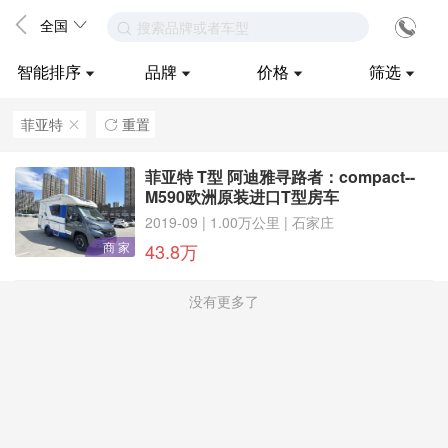
全国
搜索品牌或者车型
智能排序
品牌
价格
筛选
菲亚特
重置
ဆ

菲亚特 T型 阿迪雅寻路者：compact--
M590欧洲原装进口T型房车
2019-09 | 1.00万公里 | 石家庄
商 家
43.8万
没有更多了