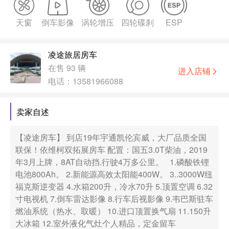
天窗
倒车影像
涡轮增压
四轮碟刹
ESP
凌途旅居房车
在售 93 辆
进入店铺

电话：13581966088
卖家自述
【凌途房车】 到店19年宇通凯伦宾威，大厂品质全国
联保！依维柯双拓展房车 配置：国五3.0T柴油，2019
年3月上牌，8AT自动挡.行驶4万多公里。 1.磷酸铁锂
电池800Ah。 2.新能源高效太阳能400W。 3..3000W纽
福克斯逆变器 4.水箱200升，冷水70升 5.顶置空调 6.32
寸电视机 7.倒车雷达影像 8.行车后视影像 9.韦巴斯驻车
燃油系统（热水、取暖） 10.进口顶置换气扇 11.150升
大冰箱 12.室外液化气灶 ​个人精品，定金留车