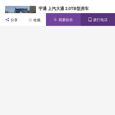
宇通 上汽大通 2.0TB型房车
2025-02 | 0.70万公里 | 石家庄
我要砍价
拨打电话
分享
收藏




21.8万
商 家
宇通 依维柯 欧胜自动挡3.0T凯伦宾威
标准版房车
微信
QQ好友
QQ空间
复制连接
2021-03 | 7.10万公里 | 石家庄
商 家
25.8万
关 闭
宇通 依维柯 欧胜自动挡3.0T凯伦宾威
五室一厅房车
2019-09 | 7.90万公里 | 石家庄
商 家
19.8万
宇通 福特C520 V362汽油自动挡T型房
车
2020-05 | 2.00万公里 | 石家庄