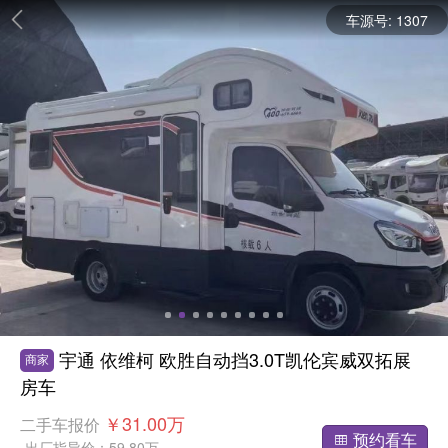
车源号:
1307
宇通 依维柯 欧胜自动挡3.0T凯伦宾威双拓展
商家
房车
￥31.00万
二手车报价
预约看车

出厂指导价：
59.80万