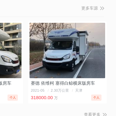
更多车源
版房车
赛德 依维柯 塞得白鲸横床版房车
2021-05
/
2.30万公里
/
天津
318000.00
个人
万
个人
查看更多