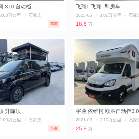
 3.0T自动档
飞翔T 飞翔T型房车
8.00万公里
/
石家庄
2023-05
/
8.00万公里
/
石家
18.8
车商
万
顺 升降顶
2.00万公里
/
石家庄
2021-03
/
7.10万公里
/
石家
25.8
车商
万