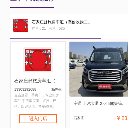
石家庄舒旅房车汇（高价收购二手房车）
在售：21 已售：535
石家庄舒旅房车汇（高价收购二手房车）
13303292688
杨先生
点击查看二手房车，专业新房
车/二手房车买卖，置换，评
宇通 上汽大通 2.0TB型房车
估、欢迎到店、赏车/选车、店
主恭候您的光临。本店郑重承
￥21
诺；在店房车保证无事故，无
进入门店
石家庄
泡水，无火烧，保证照片和现