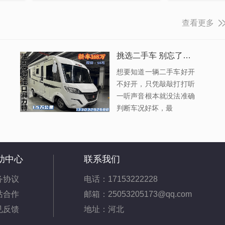
查看更多
挑选二手车 别忘了路试
想要知道一辆二手车好开
不好开，只凭敲敲打打听
一听声音根本就没法准确
判断车况好坏，最
助中心
联系我们
务协议
电话：17153222228
站合作
邮箱：25053205173@qq.com
见反馈
地址：河北