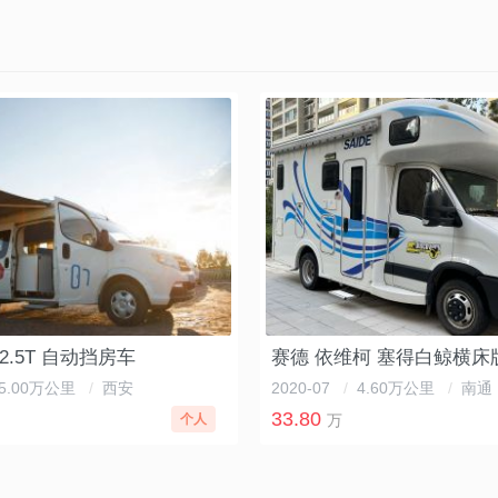
2.5T 自动挡房车
赛德 依维柯 塞得白鲸横床
5.00万公里
/
西安
2020-07
/
4.60万公里
/
南通
33.80
个人
万