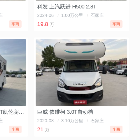
科发 上汽跃进 H500 2.8T
庄
2024-06
/
1.00万公里
/
石家庄
19.8
车商
万
车商
宇通 依维柯 欧胜自动挡3.0T凯伦宾威标准版房车
巨威 依维柯 3.0T自动档
庄
2020-08
/
3.10万公里
/
石家庄
21
车商
万
车商