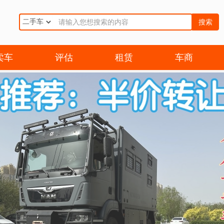
搜索
卖车
评估
租赁
车商