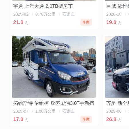
宇通 上汽大通 2.0TB型房车
巨威 依维柯
2025-02
/
0.70万公里
/
石家庄
2020-10
/
21.8
19.8
万
车商
万
1
2
3
4
5
拓锐斯特 依维柯 欧盛柴油3.0T手动挡
齐星 新全
2019-07
/
1.90万公里
/
石家庄
2025-06
/
17.8
26.8
万
车商
万