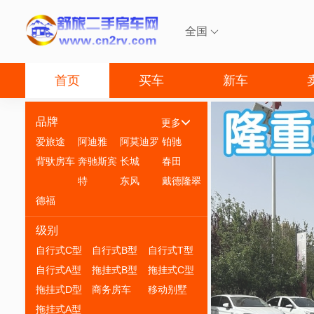
全国

首页
买车
新车
品牌
更多
爱旅途
阿迪雅
阿莫迪罗
铂驰
背驮房车
奔驰斯宾
长城
春田
特
东风
戴德隆翠
德福
级别
自行式C型
自行式B型
自行式T型
自行式A型
拖挂式B型
拖挂式C型
拖挂式D型
商务房车
移动别墅
拖挂式A型