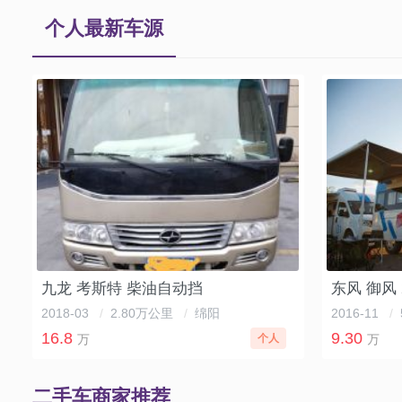
个人最新车源
九龙 考斯特 柴油自动挡
东风 御风 
2018-03
/
2.80万公里
/
绵阳
2016-11
/
16.8
9.30
万
个人
万
二手车商家推荐