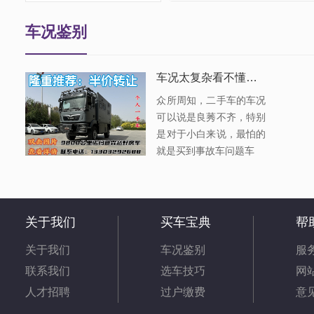
车一致，否则愿赔偿您往返路
费。、
车况鉴别
车况太复杂看不懂？想挑好车这么做
众所周知，二手车的车况
可以说是良莠不齐，特别
是对于小白来说，最怕的
就是买到事故车问题车
关于我们
买车宝典
帮
关于我们
车况鉴别
服
联系我们
选车技巧
网
人才招聘
过户缴费
意