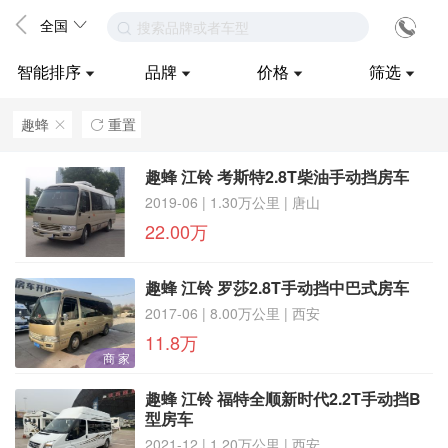
全国
搜索品牌或者车型
智能排序
品牌
价格
筛选
趣蜂
重置
ဆ

趣蜂 江铃 考斯特2.8T柴油手动挡房车
2019-06 | 1.30万公里 | 唐山
22.00万
趣蜂 江铃 罗莎2.8T手动挡中巴式房车
2017-06 | 8.00万公里 | 西安
11.8万
商 家
趣蜂 江铃 福特全顺新时代2.2T手动挡B
型房车
2021-12 | 1.20万公里 | 西安