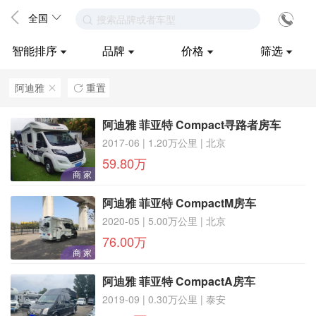
全国
搜索品牌或者车型
智能排序
品牌
价格
筛选
阿迪雅
重置
ဆ

阿迪雅 菲亚特 Compact寻路者房车
2017-06 | 1.20万公里 | 北京
59.80万
商 家
阿迪雅 菲亚特 CompactM房车
2020-05 | 5.00万公里 | 北京
76.00万
商 家
阿迪雅 菲亚特 CompactA房车
2019-09 | 0.30万公里 | 泰安