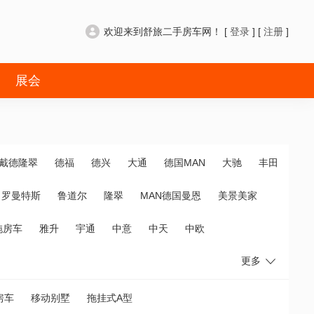
欢迎来到舒旅二手房车网！ [
登录
] [
注册
]
展会
戴德隆翠
德福
德兴
大通
德国MAN
大驰
丰田
罗曼特斯
鲁道尔
隆翠
MAN德国曼恩
美景美家
拖房车
雅升
宇通
中意
中天
中欧
更多
房车
移动别墅
拖挂式A型