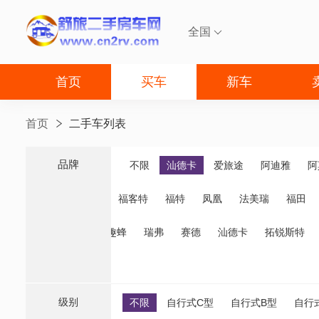
全国

首页
买车
新车
首页
二手车列表
品牌
品牌
不限
汕德卡
爱旅途
阿迪雅
阿
福客特
福特
凤凰
法美瑞
福田
诺优
齐星
趣蜂
瑞弗
赛德
汕德卡
拓锐斯特
级别
不限
自行式C型
自行式B型
自行