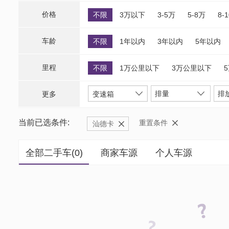
价格
不限
3万以下
3-5万
5-8万
8-
车龄
不限
1年以内
3年以内
5年以内
里程
不限
1万公里以下
3万公里以下
排量
排
更多
变速箱
当前已选条件:
重置条件
汕德卡
全部二手车(
0
)
商家车源
个人车源