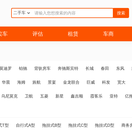
搜索
卖车
评估
租赁
车商
莫迪罗
铂驰
背驮房车
奔驰斯宾特
长城
春田
东风
华晨
海姆
旌航
景宴
金龙联合
巨威
科发
宽大
乌尼莫克
卫航
五菱
新星
鑫吉顺
霞客乐
亚特
亿
式T型
自行式A型
拖挂式B型
拖挂式C型
拖挂式D型
商务