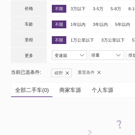
价格
不限
3万以下
3-5万
5-8万
8-
车龄
不限
1年以内
3年以内
5年以内
里程
不限
1万公里以下
3万公里以下
排量
排
更多
变速箱
当前已选条件:
重置条件
嵘野
全部二手车(
0
)
商家车源
个人车源