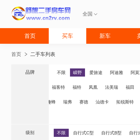
全国

首页
买车
新车
首页
二手车列表
品牌
品牌
不限
嵘野
爱旅途
阿迪雅
阿莫
福客特
福特
凤凰
法美瑞
福田
诺优
齐星
趣蜂
瑞弗
赛德
汕德卡
拓锐斯特
级别
不限
自行式C型
自行式B型
自行