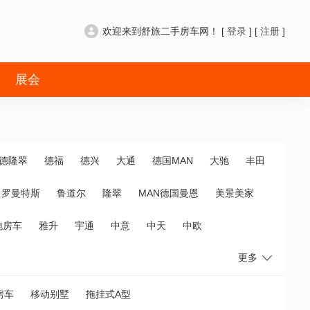
欢迎来到舒旅二手房车网！ [
登录
] [
注册
]
展会
德隆翠
德福
德兴
大通
德国MAN
大驰
丰田
罗曼特斯
鲁道尔
隆翠
MAN德国曼恩
美景美家
拖房车
雅升
宇通
中意
中天
中欧
更多
房车
移动别墅
拖挂式A型