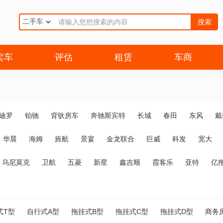
搜索
卖车
评估
租赁
车商
迪罗
铂驰
背驮房车
奔驰斯宾特
长城
春田
东风
戴
华晨
海姆
旌航
景宴
金龙联合
巨威
科发
宽大
乌尼莫克
卫航
五菱
新星
鑫吉顺
霞客乐
亚特
亿
式T型
自行式A型
拖挂式B型
拖挂式C型
拖挂式D型
商务