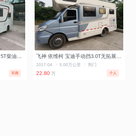
飞神 上汽大通 V80自动挡2.5T柴油T型房车
飞神 依维柯 宝迪手动挡3.0T无拓展房车
2017-04
/
5.00万公里
/
荆门
22.80
车商
万
个人