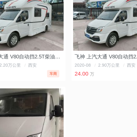
飞神 上汽大通 V80自动挡2.5T柴油T型房车
2.20万公里
/
西安
2020-08
/
2.90万公里
/
西安
24.00
车商
万