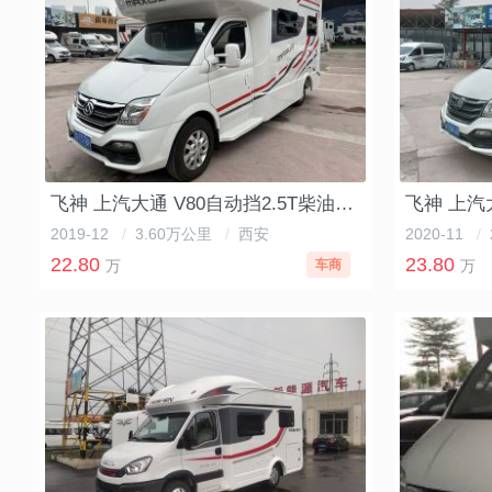
飞神 上汽大通 V80自动挡2.5T柴油C型房车
2019-12
/
3.60万公里
/
西安
2020-11
/
22.80
23.80
万
车商
万