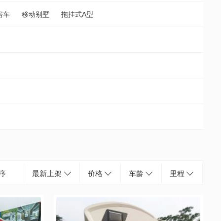
房车
移动别墅
拖挂式A型
序
最新上架
价格
车龄
里程