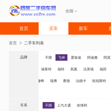
全国

首页
买车
新车
首页
二手车列表
品牌
品牌
不限
飞神
爱旅途
阿迪雅
阿莫
福客特
福特
凤凰
法美瑞
福田
诺优
齐星
趣蜂
瑞弗
赛德
汕德卡
拓锐斯特
车系
不限
上汽大通
依维柯