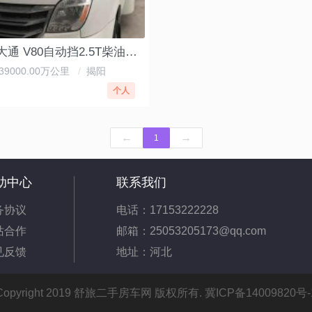
飞神 上汽大通 V80自动挡2.5T柴油C型房车
39000.00万公里
/
揭阳
个人
←
→
1
助中心
联系我们
务协议
电话：17153222228
站合作
邮箱：25053205173@qq.com
见反馈
地址：河北
Copyright 2019 舒旅二手房车网 版权所有.
冀ICP备14009820号-