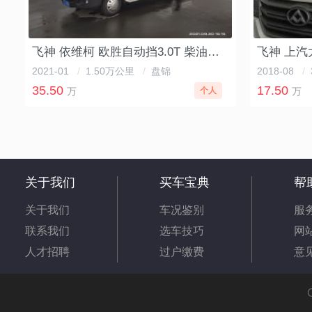
飞神 依维柯 欧胜自动挡3.0T 柴油房车
2021-01
/
1.50万公里
/
盘锦
2018-08
/
35.50
17.50
万
个人
万
关于我们
买车宝典
帮
关于我们
车况鉴别
服
联系我们
选车技巧
网
人才招聘
过户缴费
意