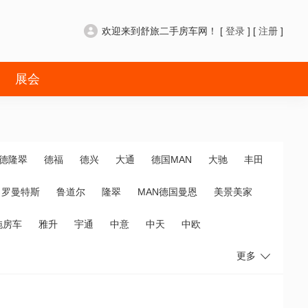
欢迎来到舒旅二手房车网！ [
登录
] [
注册
]
展会
德隆翠
德福
德兴
大通
德国MAN
大驰
丰田
罗曼特斯
鲁道尔
隆翠
MAN德国曼恩
美景美家
拖房车
雅升
宇通
中意
中天
中欧
更多