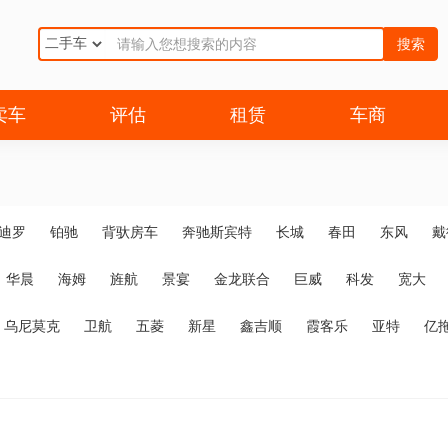
搜索
卖车
评估
租赁
车商
迪罗
铂驰
背驮房车
奔驰斯宾特
长城
春田
东风
戴
华晨
海姆
旌航
景宴
金龙联合
巨威
科发
宽大
乌尼莫克
卫航
五菱
新星
鑫吉顺
霞客乐
亚特
亿