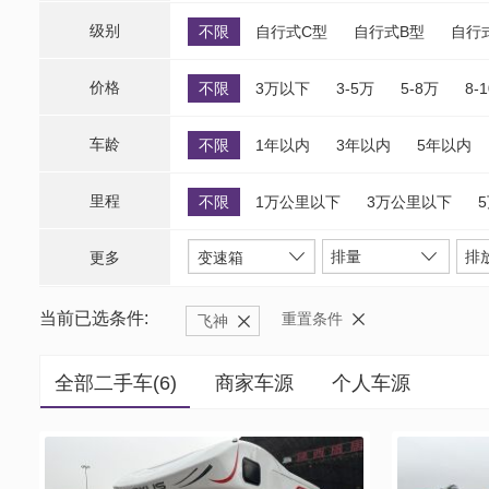
级别
不限
自行式C型
自行式B型
自行
价格
不限
3万以下
3-5万
5-8万
8-
车龄
不限
1年以内
3年以内
5年以内
里程
不限
1万公里以下
3万公里以下
排量
排
更多
变速箱
当前已选条件:
重置条件
飞神
全部二手车(
6
)
商家车源
个人车源